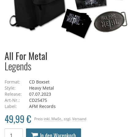
All For Metal
Legends
Format:
CD Boxset
Style:
Heavy Metal
Release:
07.07.2023
Art-Nr.:
CD25475
Label:
AFM Records
49,99 €
Preis
inkl. MwSt.
, zzgl.
Versand
In den Warenkorb