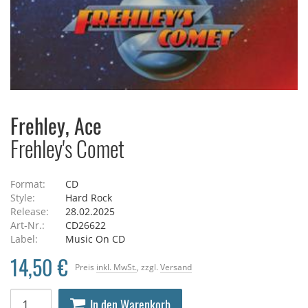
Frehley, Ace
Frehley's Comet
Format:
CD
Style:
Hard Rock
Release:
28.02.2025
Art-Nr.:
CD26622
Label:
Music On CD
14,50 €
Preis
inkl. MwSt.
, zzgl.
Versand
In den Warenkorb