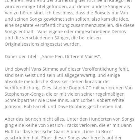
zu ehren. Während der Sortierung der Archive in Kategorien
wurden einige Titel gefunden, auf denen andere Sänger als
Van zu hören sind. Ich beschloss, dass die Boxsets nur Van
und seinen Songs gewidmet sein sollten, also kam die Idee,
eine separate Veröffentlichung zusammenzustellen, die diese
Songs enthält - Vans eigene oder mitgeschriebene Demos
und die verschiedenen Sänger, die bei diesen
Originalsessions eingesetzt wurden.
Daher der Titel - ,,Same Pen, Different Voices".
Und obwohl Vans Stimme auf dieser Veröffentlichung fehlt,
sind sein Geist und sein Stil allgegenwärtig, und einige
absolute melodische Klassiker stehen kurz vor der
Veröffentlichung. Dies ist eine Doppel-CD mit verlorenen Van
Stephenson-Songs, die er mit vielen seiner regelmäßigen
Schreibpartner wie Dave Innis, Sam Lorber, Robert White
Johnson, Bob Farrell und Dave Robbins geschrieben hat.
Aber das ist noch nicht alles. Unter den Hunderten von Songs
ging eine Reihe von Session-Tracks verloren, die er mit Dann
Huff für das klassische Giant-Album ,,Time To Burn"
geschrieben hat. Einer dieser Songs war bereits auf der