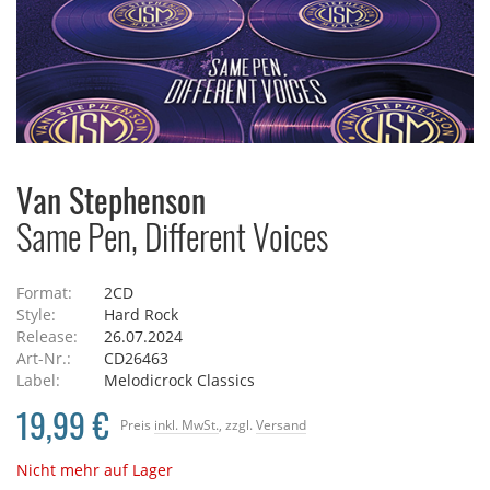
Van Stephenson
Same Pen, Different Voices
Format:
2CD
Style:
Hard Rock
Release:
26.07.2024
Art-Nr.:
CD26463
Label:
Melodicrock Classics
19,99 €
Preis
inkl. MwSt.
, zzgl.
Versand
Nicht mehr auf Lager