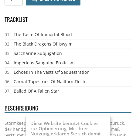
TRACKLIST
01
The Taste Of Immortal Blood
02
The Black Dragons Of Iswylm
03
Saccharine Subjugation
04
Imperious Sanguine Eroticism
05
Echoes In The Vasts Of Sequestration
06
Carnal Tapestries Of Nailtorn Flesh
07
Ballad Of A Fallen Star
BESCHREIBUNG
Stormkeep kehren mit symphonischem Black Metal zurück,
Diese Website benutzt Cookies
zur Optimierung. Mit ihrer
der handgefertigt und von weltumspannendem Ausmaß
Nutzung erklären Sie sich damit
wirkt: mit ausladender Orchestrierung, treibender Dynamik