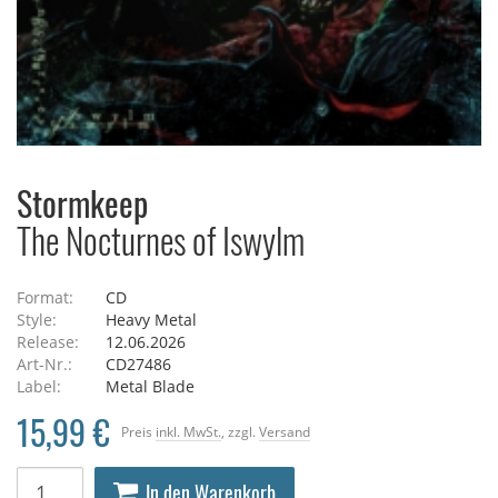
Stormkeep
The Nocturnes of Iswylm
Format:
CD
Style:
Heavy Metal
Release:
12.06.2026
Art-Nr.:
CD27486
Label:
Metal Blade
15,99 €
Preis
inkl. MwSt.
, zzgl.
Versand
In den Warenkorb