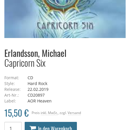
Erlandsson, Michael
Capricorn Six
Format:
CD
Style:
Hard Rock
Release:
22.02.2019
Art-Nr.:
CD20897
Label:
AOR Heaven
15,50 €
Preis
inkl. MwSt.
, zzgl.
Versand
In den Warenkorb