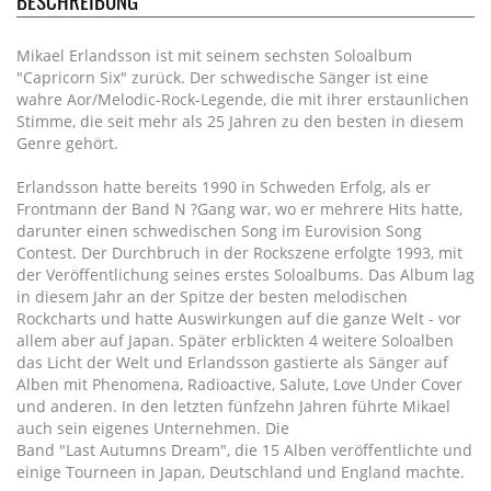
BESCHREIBUNG
Mikael Erlandsson ist mit seinem sechsten Soloalbum
"Capricorn Six" zurück. Der schwedische Sänger ist eine
wahre Aor/Melodic-Rock-Legende, die mit ihrer erstaunlichen
Stimme, die seit mehr als 25 Jahren zu den besten in diesem
Genre gehört.
Erlandsson hatte bereits 1990 in Schweden Erfolg, als er
Frontmann der Band N ?Gang war, wo er mehrere Hits hatte,
darunter einen schwedischen Song im Eurovision Song
Contest. Der Durchbruch in der Rockszene erfolgte 1993, mit
der Veröffentlichung seines erstes Soloalbums. Das Album lag
in diesem Jahr an der Spitze der besten melodischen
Rockcharts und hatte Auswirkungen auf die ganze Welt - vor
allem aber auf Japan. Später erblickten 4 weitere Soloalben
das Licht der Welt und Erlandsson gastierte als Sänger auf
Alben mit Phenomena, Radioactive, Salute, Love Under Cover
und anderen. In den letzten fünfzehn Jahren führte Mikael
auch sein eigenes Unternehmen. Die
Band "Last Autumns Dream", die 15 Alben veröffentlichte und
einige Tourneen in Japan, Deutschland und England machte.