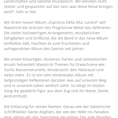
Landschaften und Gefühle musikalisch. Wir könnten nicht
stolzer und gespannter auf das sein, was diese Reise bringen
wird!", fuhr er fort.
Mit ihrem neuen Album ,,Espresso Della Vita: Lunare" will
Maestrick die Grenzen des Progressive Metal neu definieren.
Die vielen hochwertigen Arrangements, musikalischen
Fähigkeiten und Einflüsse, die die Band in das neue Album
einfließen ließ, machten es zum frischesten und
aufregendsten Album des Genres seit Jahren.
Mit einem bösartigen, düsteren, harten und sarkastischen
Ansatz behandelt Maestrick Themen für Erwachsene wie
Sucht, Rassenvorurteile, Missbrauch, den Holocaust und
vieles mehr. Es ist ein sehr emotionales Album mit
tiefgründigen Reflexionen darüber, was auf unserem Weg
und in unserem Leben wirklich zählt. So steigt im letzten
Song die gealterte Figur aus dem Zug und ihr Name, Dante,
wird enthüllt.
Die Erklärung für seinen Namen: Genau wie der italienische
Schriftsteller Dante Alighieri, der von der Hölle ins Paradies
ging, gehen wir alle, manchmal am selben Tag, vom Paradies