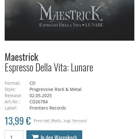
Maestrick
Espresso Della Vita: Lunare
Format:
CD
Style:
Progressive Rock & Metal
Release:
02.05.2025
Art-Nr.:
CD26784
Label:
Frontiers Records
13,99 €
Preis
inkl. MwSt.
, zzgl.
Versand
In den Warenkorb