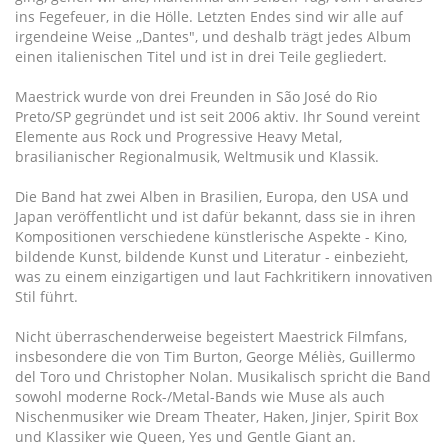
ins Fegefeuer, in die Hölle. Letzten Endes sind wir alle auf
irgendeine Weise ,,Dantes", und deshalb trägt jedes Album
einen italienischen Titel und ist in drei Teile gegliedert.
Maestrick wurde von drei Freunden in São José do Rio
Preto/SP gegründet und ist seit 2006 aktiv. Ihr Sound vereint
Elemente aus Rock und Progressive Heavy Metal,
brasilianischer Regionalmusik, Weltmusik und Klassik.
Die Band hat zwei Alben in Brasilien, Europa, den USA und
Japan veröffentlicht und ist dafür bekannt, dass sie in ihren
Kompositionen verschiedene künstlerische Aspekte - Kino,
bildende Kunst, bildende Kunst und Literatur - einbezieht,
was zu einem einzigartigen und laut Fachkritikern innovativen
Stil führt.
Nicht überraschenderweise begeistert Maestrick Filmfans,
insbesondere die von Tim Burton, George Méliès, Guillermo
del Toro und Christopher Nolan. Musikalisch spricht die Band
sowohl moderne Rock-/Metal-Bands wie Muse als auch
Nischenmusiker wie Dream Theater, Haken, Jinjer, Spirit Box
und Klassiker wie Queen, Yes und Gentle Giant an.