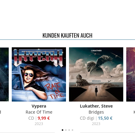
KUNDEN KAUFTEN AUCH
Vypera
Lukather, Steve
d
Race Of Time
Bridges
CD
9,99 €
CD digi
15,50 €
2023
2023