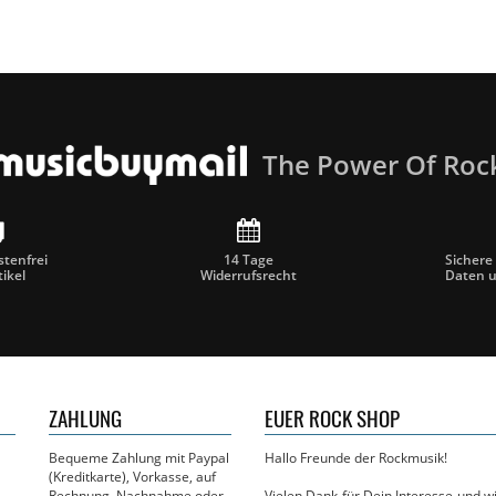
The Power Of Roc
tenfrei
14 Tage
Sichere
tikel
Widerrufsrecht
Daten 
ZAHLUNG
EUER ROCK SHOP
Bequeme Zahlung mit Paypal
Hallo Freunde der Rockmusik!
(Kreditkarte), Vorkasse, auf
Rechnung, Nachnahme oder
Vielen Dank für Dein Interesse und 