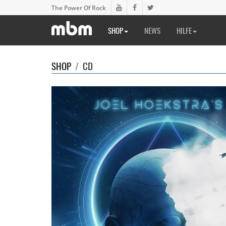
The Power Of Rock
SHOP
NEWS
HILFE
SHOP
/
CD