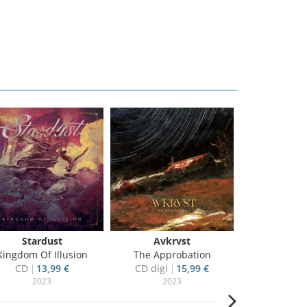
Stardust
Avkrvst
Pride Of
Kingdom Of Illusion
The Approbation
Dream 
CD
13,99 €
CD digi
15,99 €
CD
10
2023
2023
20