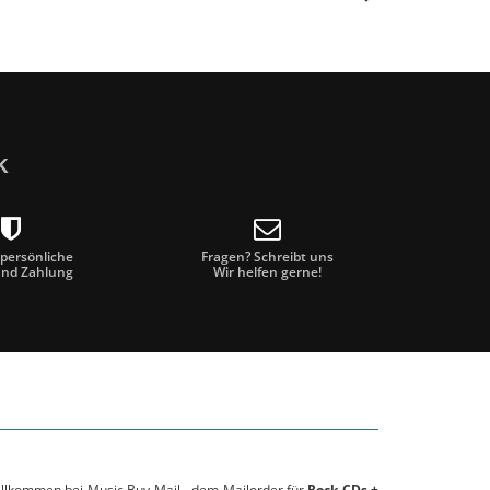
k
 persönliche
Fragen? Schreibt uns
und Zahlung
Wir helfen gerne!
willkommen bei Music Buy Mail - dem Mailorder für
Rock CDs +