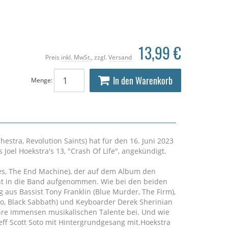
13,99 €
Preis
inkl. MwSt.
, zzgl.
Versand
In den Warenkorb
Menge:
hestra, Revolution Saints) hat für den 16. Juni 2023
s Joel Hoekstra's 13, "Crash Of Life", angekündigt.
les, The End Machine), der auf dem Album den
nt in die Band aufgenommen. Wie bei den beiden
 aus Bassist Tony Franklin (Blue Murder, The Firm),
Dio, Black Sabbath) und Keyboarder Derek Sherinian
hre immensen musikalischen Talente bei. Und wie
eff Scott Soto mit Hintergrundgesang mit.Hoekstra