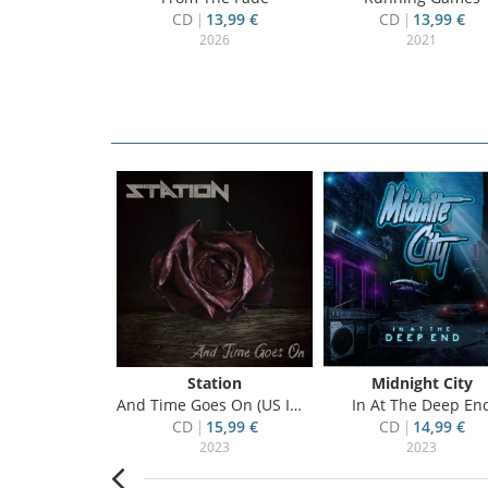
CD
13,99 €
CD
13,99 €
2026
2021
ega
Station
Midnight City
 And Unity
And Time Goes On (US Import)
In At The Deep En
13,99 €
CD
15,99 €
CD
14,99 €
021
2023
2023