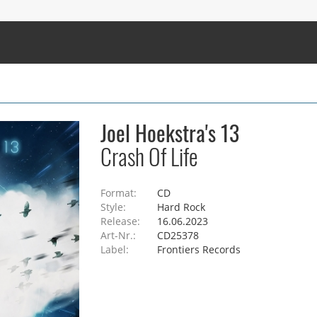
Joel Hoekstra's 13
Crash Of Life
Format:
CD
Style:
Hard Rock
Release:
16.06.2023
Art-Nr.:
CD25378
Label:
Frontiers Records