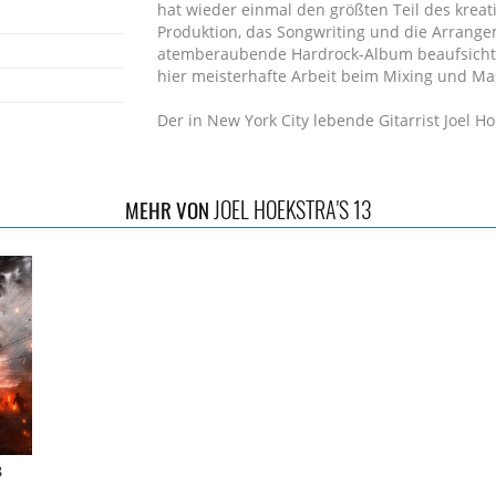
hat wieder einmal den größten Teil des krea
Produktion, das Songwriting und die Arrange
atemberaubende Hardrock-Album beaufsichtigt
hier meisterhafte Arbeit beim Mixing und Ma
Der in New York City lebende Gitarrist Joel H
Siberian Orchestra. Er ist außerdem Mitglied
(Journey) und Jeff Pilson (Foreigner, The End
(Stryper), Nathan James (Inglorious), Marco
JOEL HOEKSTRA'S 13
MEHR VON
Aldridge (Whitesnake, ex-Ozzy Osbourne). Darü
Cher, Night Ranger, die Broadway-Show Rock o
jährliche Sets auf der Monsters of Rock Crui
Akustikshows mit Brandon Gibbs. Außerdem s
World Magazine. In den letzten Jahren veröffe
"Dying to Live" und "Running Games" von se
hat er drei instrumentale Soloalben veröffentl
3