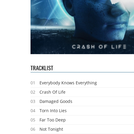
TRACKLIST
01
Everybody Knows Everything
02
Crash Of Life
03
Damaged Goods
04
Torn Into Lies
05
Far Too Deep
06
Not Tonight