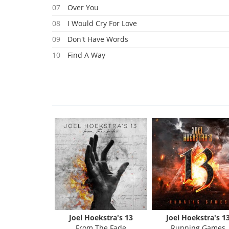
07
Over You
08
I Would Cry For Love
09
Don't Have Words
10
Find A Way
11
You're Right For Me
12
Through The Night
Joel Hoekstra's 13
Joel Hoekstra's 1
From The Fade
Running Games