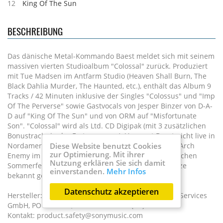
12
King Of The Sun
BESCHREIBUNG
Das dänische Metal-Kommando Baest meldet sich mit seinem
massiven vierten Studioalbum "Colossal" zurück. Produziert
mit Tue Madsen im Antfarm Studio (Heaven Shall Burn, The
Black Dahlia Murder, The Haunted, etc.), enthält das Album 9
Tracks / 42 Minuten inklusive der Singles "Colossus" und "Imp
Of The Perverse" sowie Gastvocals von Jesper Binzer von D-A-
D auf "King Of The Sun" und von ORM auf "Misfortunate
Son". "Colossal" wird als Ltd. CD Digipak (mit 3 zusätzlichen
Bonustracks in der Erst-pressung). Verpasst Baest nicht live in
Nordamerika als Teil der "Blood Dynasty"-Tour von Arch
Diese Website benutzt Cookies
zur Optimierung. Mit ihrer
Enemy im April/Mai oder in ganz Europa auf zahlreichen
Nutzung erklären Sie sich damit
Sommerfestivals. Weitere Tourdaten werden in Kürze
einverstanden.
Mehr Infos
bekannt gegeben!
Datenschutz akzeptieren
Hersteller: Sony Music Entertainment International Services
GmbH, PO BOX 510, 33311 Gütersloh (DE)
Kontakt: product.safety@sonymusic.com