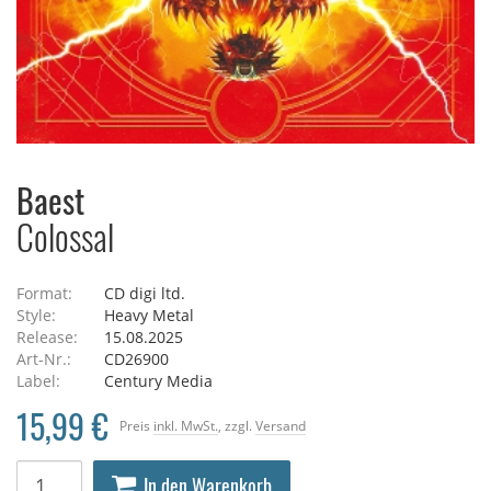
Baest
Colossal
Format:
CD digi ltd.
Style:
Heavy Metal
Release:
15.08.2025
Art-Nr.:
CD26900
Label:
Century Media
15,99 €
Preis
inkl. MwSt.
, zzgl.
Versand
In den Warenkorb